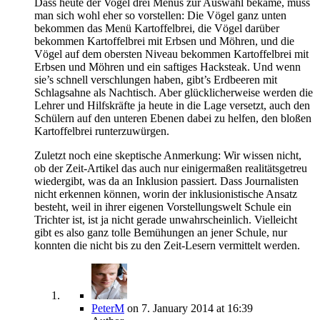
Dass heute der Vogel drei Menüs zur Auswahl bekäme, muss
man sich wohl eher so vorstellen: Die Vögel ganz unten
bekommen das Menü Kartoffelbrei, die Vögel darüber
bekommen Kartoffelbrei mit Erbsen und Möhren, und die
Vögel auf dem obersten Niveau bekommen Kartoffelbrei mit
Erbsen und Möhren und ein saftiges Hacksteak. Und wenn
sie’s schnell verschlungen haben, gibt’s Erdbeeren mit
Schlagsahne als Nachtisch. Aber glücklicherweise werden die
Lehrer und Hilfskräfte ja heute in die Lage versetzt, auch den
Schülern auf den unteren Ebenen dabei zu helfen, den bloßen
Kartoffelbrei runterzuwürgen.
Zuletzt noch eine skeptische Anmerkung: Wir wissen nicht,
ob der Zeit-Artikel das auch nur einigermaßen realitätsgetreu
wiedergibt, was da an Inklusion passiert. Dass Journalisten
nicht erkennen können, worin der inklusionistische Ansatz
besteht, weil in ihrer eigenen Vorstellungswelt Schule ein
Trichter ist, ist ja nicht gerade unwahrscheinlich. Vielleicht
gibt es also ganz tolle Bemühungen an jener Schule, nur
konnten die nicht bis zu den Zeit-Lesern vermittelt werden.
PeterM
on
7. January 2014
at 16:39