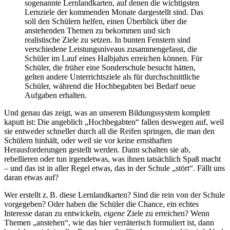
sogenannte Lernlandkarten, auf denen die wichtigsten
Lernziele der kommenden Monate dargestellt sind. Das
soll den Schülern helfen, einen Überblick über die
anstehenden Themen zu bekommen und sich
realistische Ziele zu setzen. In bunten Fenstern sind
verschiedene Leistungsniveaus zusammen­gefasst, die
Schüler im Lauf eines Halbjahrs erreichen können. Für
Schüler, die früher eine Sonderschule besucht hätten,
gelten andere Unterrichtsziele als für durchschnittliche
Schüler, während die Hochbegabten bei Bedarf neue
Aufgaben erhalten.
Und genau das zeigt, was an unserem Bildungssystem komplett
kaputt ist: Die angeblich „Hochbegabten“ fallen deswegen auf, weil
sie entweder schneller durch all die Reifen springen, die man den
Schülern hinhält, oder weil sie vor keine ernsthaften
Herausforderungen gestellt werden. Dann schalten sie ab,
rebellieren oder tun irgendetwas, was ihnen tatsächlich Spaß macht
– und das ist in aller Regel etwas, das in der Schule „stört“. Fällt uns
daran etwas auf?
Wer erstellt z. B. diese Lernlandkarten? Sind die rein von der Schule
vorgegeben? Oder haben die Schüler die Chance, ein echtes
Interesse daran zu entwickeln,
eigene
Ziele zu erreichen? Wenn
Themen „anstehen“, wie das hier verräterisch formuliert ist, dann