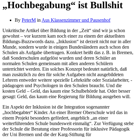
„Hochbegabung“ ist Bullshit
By
PeterM
in
Aus Klassenzimmer und Pausenhof
Unkritische Artikel über Bildung in der „Zeit“ sind wir ja schon
gewohnt – vor kurzem kam noch einer zu einem der aktuellsten
Bildungs-Buzzwords dazu. „Inklusion“ ist derzeit nicht nur in aller
Munde, sondern wurde in einigen Bundesländern auch schon den
Schulen als Aufgabe übertragen. Konkret heißt das z. B. in Bremen,
daß Sonderschulen aufgelöst wurden und deren Schüler an
normalen Schulen gemeinsam mit allen anderen Schülern
unterrichtet werden. Ein solches Konzept bedeutet natürlich, daß
man zusätzlich zu den für solche Aufgaben nicht ausgebildeten
Lehrern entweder weitere spezielle Lehrkräfte oder Sozial­arbeiter, -
pädagogen und Psychologen in den Schulen braucht. Und die
kosten Geld – Geld, das kaum eine Schul­behörde hat. Oder besser
gesagt: Geld, das kaum eine Regierung für Bildung ausgeben will.
Ein Aspekt der Inklusion ist die Integration sogenannter
„hochbegabter“ Kinder. An einer Bremer Oberschule wird das in
einem Projekt besonders gefördert, angeblich „an einer
weiterführenden Schule bundesweit einmalig“. Zur Verfügung stehe
der Schule die Beratung einer Professorin für inklusive Pädagogik
der Uni Bremen und die der
Karg-Stiftung für