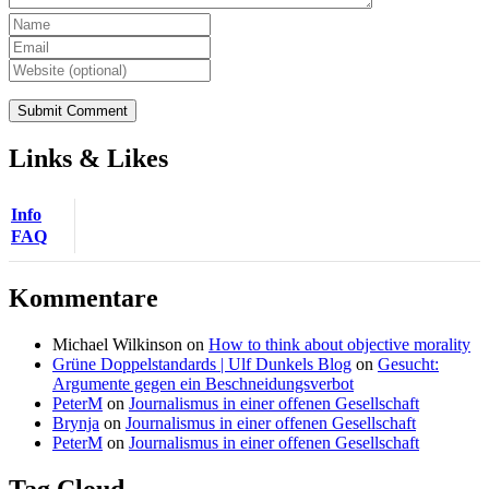
Links & Likes
Info
FAQ
Kommentare
Michael Wilkinson
on
How to think about objective morality
Grüne Doppelstandards | Ulf Dunkels Blog
on
Gesucht:
Argumente gegen ein Beschneidungsverbot
PeterM
on
Journalismus in einer offenen Gesellschaft
Brynja
on
Journalismus in einer offenen Gesellschaft
PeterM
on
Journalismus in einer offenen Gesellschaft
Tag Cloud