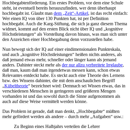
Hochbegabtenförderung
. Ein erstes Problem, vor dem eine Schule
steht, ist eventuell bereits herauszufinden, wer denn überhaupt
hochbegabt ist. Glaubt man
dem „Zeit“-
Artikel
, ist das recht einfach:
Wer einen IQ von über 130 Punkten hat, ist per Definition
hochbegabt. Auch die Karg-Stiftung, die sich ja ganz diesem Thema
widmet, kommt auf den ersten Blick nicht über IQ und „kogni­tive
Höchstleistungen“ als Vorstellung davon hinaus, was man sich unter
den Anzeichen einer Hochbega­bung denn vorzustellen habe.
Nun bewegt sich der IQ auf einer eindimensionalen Punkteskala,
und auch „kognitive Höchstleistungen“ heißen nichts anderes, als
daß jemand etwas mehr, schneller oder länger kann als jemand
anders. Dahinter steckt mehr als
der nur allzu verbreitete Irrglaube
,
daß man, kaum daß man irgendetwas messen kann, schon etwas
Relevantes entdeckt habe. Es steckt auch eine Theorie des Lernens
bzw. des Wissens dahinter, die mit dem anschaulichen Begriff
„
Kübeltheorie
“ bezeichnet wird: Demnach sei Wissen etwas, das in
ver­schiedenen Menschen in geringeren und größeren Mengen
vorhanden ist und das sowohl durch die Sinne aufgenommen als
auch auf diese Weise vermittelt werden könne.
Das Problem ist gerade, daß man denkt, „Hochbegabte“ müßten
mehr gefördert werden als andere – durch mehr „Aufgaben“ usw.:
Zu Beginn eines Halbjahrs verteilen die Lehrer