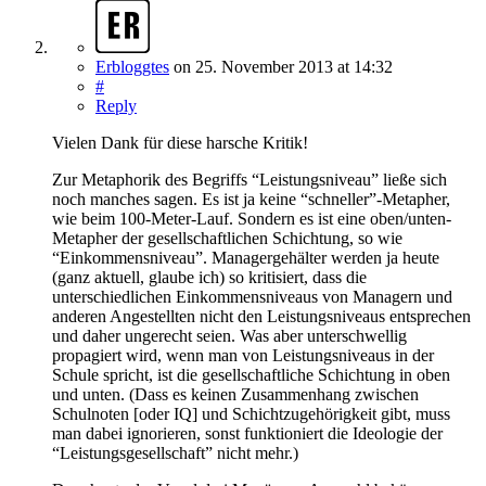
Erbloggtes
on
25. November 2013
at 14:32
#
Reply
Vielen Dank für diese harsche Kritik!
Zur Metaphorik des Begriffs “Leistungsniveau” ließe sich
noch manches sagen. Es ist ja keine “schneller”-Metapher,
wie beim 100-Meter-Lauf. Sondern es ist eine oben/unten-
Metapher der gesellschaft­lichen Schichtung, so wie
“Einkommensniveau”. Managergehälter werden ja heute
(ganz aktuell, glaube ich) so kritisiert, dass die
unterschiedlichen Einkommensniveaus von Managern und
anderen Angestellten nicht den Leistungsniveaus entsprechen
und daher ungerecht seien. Was aber unterschwellig
propagiert wird, wenn man von Leistungsniveaus in der
Schule spricht, ist die gesellschaftliche Schichtung in oben
und unten. (Dass es keinen Zusammenhang zwischen
Schulnoten [oder IQ] und Schicht­zugehörigkeit gibt, muss
man dabei ignorieren, sonst funktioniert die Ideologie der
“Leistungsgesellschaft” nicht mehr.)