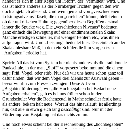
handelt es sich in aller Regel um „Stoff“, der „vermittelt“ wird. Und
das ist nichts anderes als der Nürnberger Trichter, gegen den wir
doch angeblich alle sind. Und wenn jemand von „verschiedenen
Leistungsniveaus“ faselt, die man „erreichen“ könne, bleibt einem
ob der un­kritischen Haltung gegenüber diesen Begriffen erstmal
länger die Spucke weg. Die „verschiedenen Niveaus“ bedeuten
ganz einfach die Bewegung auf einer eindimensionalen Skala:
Manche erledigen schneller, mit weniger Fehlern etc., was ihnen
aufgetragen wird. Und „Leistung“ bedeutet hier: Das einfach an der
Skala ablesbare Maß, in dem ein Schüler die ihm vorgesetzen
„Aufgaben“ erledigt hat.
Sprich: All das ist vom System her nichts anderes als die traditionelle
Paukschule, in der man „Stoff“ vor­gesetzt bekommt und die einem
sagt: Friß, Vogel, oder stirb. Nur daß wir uns heute schon ganz toll
dafür finden, daß wir dem Vogel drei Menüs zur Auswahl geben –
bevor wir ihn zum Fressen zwingen. Diese Art von
„Begabtenförderung“, wo „die Hochbegabten bei Bedarf neue
Aufgaben erhalten“, gab es bei uns früher schon in der
Grundschule: Wer die Rechenzettel in Mathe schneller fertig hatte
als andere, bekam halt neue. Worauf das hinausläuft, ist allerdings
nur, daß alle in etwa gleich lang
beschäftigt
sind. Nur mit der
Förderung von Begabung hat das nichts zu tun.
Und noch etwas scheint bei der Beschreibung des „hochbegabten“