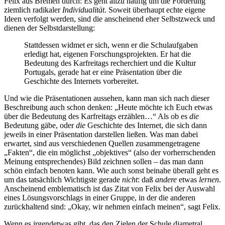
Felix aus Bremen durch: Es geht allzu häufig um die Förderung
ziemlich radikaler
Individualität
. Soweit überhaupt echte eigene
Ideen verfolgt werden, sind die anscheinend eher Selbstzweck und
dienen der Selbstdarstellung:
Stattdessen widmet er sich, wenn er die Schulaufgaben
erledigt hat, eigenen Forschungs­projekten. Er hat die
Bedeutung des Karfreitags recherchiert und die Kultur
Portugals, gerade hat er eine Präsentation über die
Geschichte des Internets vorbereitet.
Und wie die Präsentationen aussehen, kann man sich nach dieser
Beschreibung auch schon denken: „Heute möchte ich Euch etwas
über die Bedeutung des Karfreitags erzählen…“ Als ob es
die
Bedeutung gäbe, oder
die
Geschichte des Internet, die sich dann
jeweils in einer Präsentation darstellen ließen. Was man dabei
erwartet, sind aus verschiedenen Quellen zusammengetragene
„Fakten“, die ein möglichst „objektives“ (also der vorherrschenden
Meinung entsprechendes) Bild zeichnen sollen – das man dann
schön einfach benoten kann. Wie auch sonst beinahe überall geht es
um das tatsächlich Wichtigste gerade
nicht
: daß
andere
etwas
lernen
.
Anscheinend emblematisch ist das Zitat von Felix bei der Auswahl
eines Lösungsvorschlags in einer Gruppe, in der die anderen
zurückhaltend sind: „Okay, wir nehmen einfach meinen“, sagt Felix.
Wenn es irgendetwas gibt, das den Zielen der Schule diametral