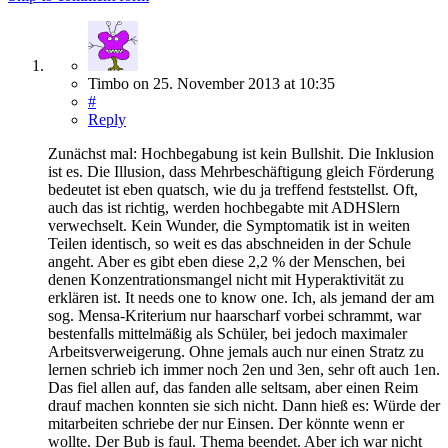
Timbo
on
25. November 2013
at 10:35
#
Reply
Zunächst mal: Hochbegabung ist kein Bullshit. Die Inklusion
ist es. Die Illusion, dass Mehrbeschäftigung gleich Förderung
bedeutet ist eben quatsch, wie du ja treffend feststellst. Oft,
auch das ist richtig, werden hochbegabte mit ADHSlern
verwechselt. Kein Wunder, die Symptomatik ist in weiten
Teilen identisch, so weit es das abschneiden in der Schule
angeht. Aber es gibt eben diese 2,2 % der Menschen, bei
denen Konzentrationsmangel nicht mit Hyperaktivität zu
erklären ist. It needs one to know one. Ich, als jemand der am
sog. Mensa-Kriterium nur haarscharf vorbei schrammt, war
bestenfalls mittelmäßig als Schüler, bei jedoch maximaler
Arbeitsverweigerung. Ohne jemals auch nur einen Stratz zu
lernen schrieb ich immer noch 2en und 3en, sehr oft auch 1en.
Das fiel allen auf, das fanden alle seltsam, aber einen Reim
drauf machen konnten sie sich nicht. Dann hieß es: Würde der
mitarbeiten schriebe der nur Einsen. Der könnte wenn er
wollte. Der Bub is faul. Thema beendet. Aber ich war nicht