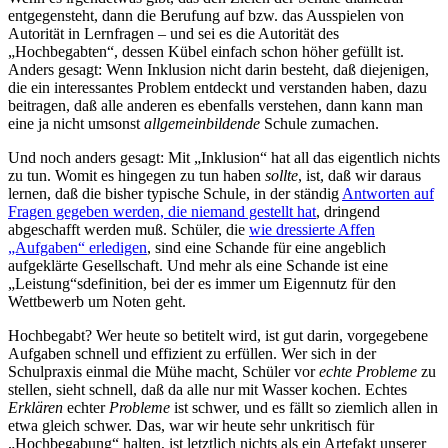
entgegensteht, dann die Berufung auf bzw. das Ausspielen von
Autorität in Lernfragen – und sei es die Autorität des
„Hochbegabten“, dessen Kübel einfach schon höher gefüllt ist.
Anders gesagt: Wenn Inklusion nicht darin besteht, daß diejenigen,
die ein interessantes Problem entdeckt und verstanden haben, dazu
beitragen, daß alle anderen es ebenfalls verstehen, dann kann man
eine ja nicht umsonst
allgemeinbildende
Schule zumachen.
Und noch anders gesagt: Mit „Inklusion“ hat all das eigentlich nichts
zu tun. Womit es hingegen zu tun haben
sollte
, ist, daß wir daraus
lernen, daß die bisher typische Schule, in der ständig
Antworten auf
Fragen gegeben werden, die niemand gestellt hat
, dringend
abgeschafft werden muß. Schüler, die
wie dressierte Affen
„Aufgaben“ erledigen
, sind eine Schande für eine angeblich
aufgeklärte Gesellschaft. Und mehr als eine Schande ist eine
„Leistung“sdefinition, bei der es immer um Eigennutz für den
Wettbewerb um Noten geht.
Hochbegabt? Wer heute so betitelt wird, ist gut darin, vorgegebene
Aufgaben schnell und effizient zu erfüllen. Wer sich in der
Schulpraxis einmal die Mühe macht, Schüler vor
echte Probleme
zu
stellen, sieht schnell, daß da alle nur mit Wasser kochen. Echtes
Erklären
echter
Probleme
ist schwer, und es fällt so ziemlich allen in
etwa gleich schwer. Das, war wir heute sehr unkritisch für
„Hochbegabung“ halten, ist letztlich nichts als ein Artefakt unserer