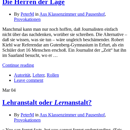
Die Herren der Lage
By
PeterM
in
Aus Klassenzimmer und Pausenhof
,
Provokationen
Manchmal kann man nur noch hoffen, daß Journalisten einfach
nicht über das nachdenken, worüber sie schreiben. Die Alternative –
daß sie wissen, was sie tun – wäre ungleich beschämender. Robert
Kiehl war Referendar am Gutenberg-Gymnasium in Erfurt, als ein
Schüler dort 16 Menschen erschoß. Ein Journalist der „Zeit“ hat ihn
im Saarland besucht, wo er …
Continue reading
Autorität
,
Lehrer
,
Rollen
Leave comment
Mar
04
Lehranstalt oder
Lern
anstalt?
By
PeterM
in
Aus Klassenzimmer und Pausenhof
,
Provokationen
» You can forget facts, but you cannot forget understanding. (Eric