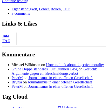
Continue reading
Eigenständigkeit
,
Lehrer
,
Rollen
,
TED
3 comments
Links & Likes
Info
FAQ
Kommentare
Michael Wilkinson
on
How to think about objective morality
Grüne Doppelstandards | Ulf Dunkels Blog
on
Gesucht:
Argumente gegen ein Beschneidungsverbot
PeterM
on
Journalismus in einer offenen Gesellschaft
Brynja
on
Journalismus in einer offenen Gesellschaft
PeterM
on
Journalismus in einer offenen Gesellschaft
Tag Cloud