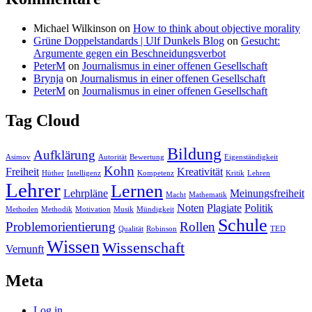
Michael Wilkinson
on
How to think about objective morality
Grüne Doppelstandards | Ulf Dunkels Blog
on
Gesucht:
Argumente gegen ein Beschneidungsverbot
PeterM
on
Journalismus in einer offenen Gesellschaft
Brynja
on
Journalismus in einer offenen Gesellschaft
PeterM
on
Journalismus in einer offenen Gesellschaft
Tag Cloud
Bildung
Aufklärung
Asimov
Autorität
Bewertung
Eigenständigkeit
Kohn
Freiheit
Kreativität
Hüther
Intelligenz
Kompetenz
Kritik
Lehren
Lehrer
Lernen
Lehrpläne
Meinungsfreiheit
Macht
Mathematik
Noten
Plagiate
Politik
Methoden
Methodik
Motivation
Musik
Mündigkeit
Schule
Problemorientierung
Rollen
Qualität
Robinson
TED
Wissen
Wissenschaft
Vernunft
Meta
Log in